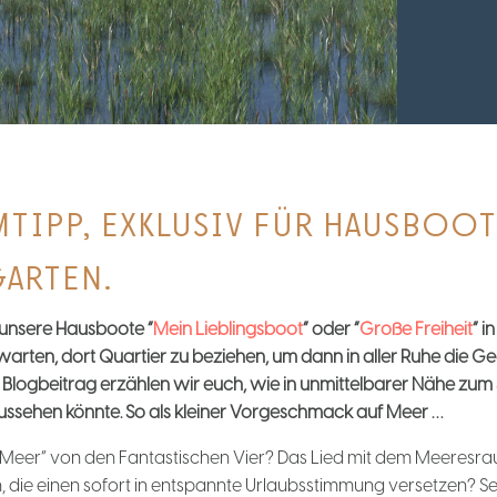
TIPP, EXKLUSIV FÜR HAUSBOOT
ARTEN.
 unsere Hausboote “
Mein Lieblingsboot
” oder “
Große Freiheit
” i
warten, dort Quartier zu beziehen, um dann in aller Ruhe die 
 Blogbeitrag erzählen wir euch, wie in unmittelbarer Nähe zum
aussehen könnte. So als kleiner Vorgeschmack auf Meer …
Meer” von den Fantastischen Vier? Das Lied mit dem Meeresrau
, die einen sofort in entspannte Urlaubsstimmung versetzen? S