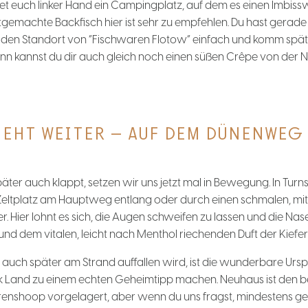
 euch linker Hand ein Campingplatz, auf dem es einen Imbiss
stgemachte Backfisch hier ist sehr zu empfehlen. Du hast gerade
 den Standort von “Fischwaren Flotow” einfach und komm spä
n kannst du dir auch gleich noch einen süßen Crêpe von der 
ZIEHT WEITER – AUF DEM DÜNENWEG
ter auch klappt, setzen wir uns jetzt mal in Bewegung. In Turns
Zeltplatz am Hauptweg entlang oder durch einen schmalen, mi
 Hier lohnt es sich, die Augen schweifen zu lassen und die Nase
d dem vitalen, leicht nach Menthol riechenden Duft der Kiefer
auch später am Strand auffallen wird, ist die wunderbare Ursp
ück Land zu einem echten Geheimtipp machen. Neuhaus ist den b
nshoop vorgelagert, aber wenn du uns fragst, mindestens gen