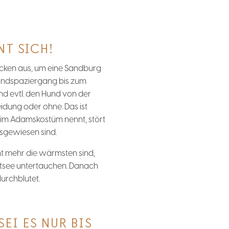
NT SICH!
ecken aus, um eine Sandburg
randspaziergang bis zum
nd evtl. den Hund von der
eidung oder ohne. Das ist
r im Adamskostüm nennt, stört
usgewiesen sind.
ht mehr die wärmsten sind,
Ostsee untertauchen. Danach
urchblutet.
EI ES NUR BIS