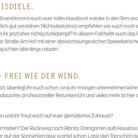
ISDIELE.
Strand kommt euch euer tolles Hausboot wieder in den Sinn un
ich gut verstehen. Nichtsdestotrotz empfehlen wir euch noch e
 ihr jetzt eher richtig Kohldampf? In diesem Fall heißt euch das 
der Straße Am Hof mit einer abwechslungsreichen Speisekarte he
 ist hier allerdings ratsam.
 FREI WIE DER WIND.
tzt, überlegt ihr euch schon, was ihr morgen unternehmen könn
ausritte, professioneller Reitunterricht und vieles mehr ist hier
zu und ihr freut euch auf euer gemütliches Zuhause?
ichermaßen? Der Rückweg nach Ribnitz-Damgarten aufs Hausboot 
auf der Sonnenterrasse wartet schon. Lasst den Tag schön aus