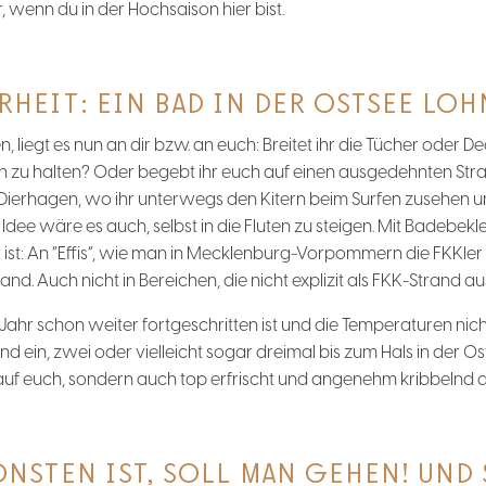
wenn du in der Hochsaison hier bist.
RHEIT: EIN BAD IN DER OSTSEE LOH
egt es nun an dir bzw. an euch: Breitet ihr die Tücher oder D
n zu halten? Oder begebt ihr euch auf einen ausgedehnten St
 Dierhagen, wo ihr unterwegs den Kitern beim Surfen zusehen u
 Idee wäre es auch, selbst in die Fluten zu steigen. Mit Badebekl
 ist: An “Effis”, wie man in Mecklenburg-Vorpommern die FKKle
nd. Auch nicht in Bereichen, die nicht explizit als FKK-Strand a
hr schon weiter fortgeschritten ist und die Temperaturen nic
und ein, zwei oder vielleicht sogar dreimal bis zum Hals in der 
z auf euch, sondern auch top erfrischt und angenehm kribbelnd d
NSTEN IST, SOLL MAN GEHEN! UND S