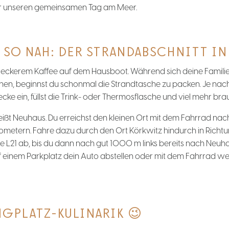
für unseren gemeinsamen Tag am Meer.
 SO NAH: DER STRANDABSCHNITT IN
d leckerem Kaffee auf dem Hausboot. Während sich deine Famili
en, beginnst du schonmal die Strandtasche zu packen. Je nach 
e ein, füllst die Trink- oder Thermosflasche und viel mehr brau
eißt Neuhaus. Du erreichst den kleinen Ort mit dem Fahrrad na
ilometern. Fahre dazu durch den Ort Körkwitz hindurch in Rich
e L21 ab, bis du dann nach gut 1000 m links bereits nach Neuh
auf einem Parkplatz dein Auto abstellen oder mit dem Fahrrad we
GPLATZ-KULINARIK 😉