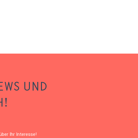
EWS UND
H!
ber Ihr Interesse!