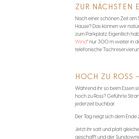
ZUR NÄCHSTEN E
Nach einer schönen Zeit am 
Hause? Das können wir natürl
zum Parkplatz. Eigentlich habt
Wind
” nur 300 m weiter in 
telefonische Tischreservierung
HOCH ZU ROSS –
Während ihr so beim Essen si
hoch zu Ross? Geführte Strand
jederzeit buchbar.
Der Tag neigt sich dem Ende 
Jetzt ihr satt und platt gle
geschafft und der Sundowner 