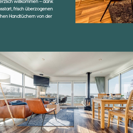
 herzlich willkommen – dank
bsstart, frisch überzogenen
schen Handtüchern von der