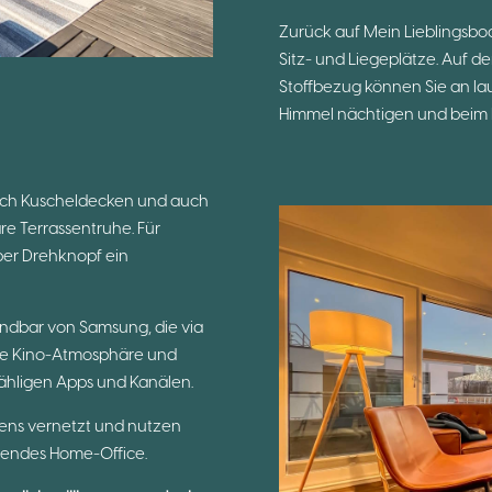
Zurück auf Mein Lieblingsbo
Sitz- und Liegeplätze. Auf d
Stoffbezug können Sie an l
Himmel nächtigen und beim 
sich Kuscheldecken und auch
re Terrassentruhe. Für
per Drehknopf ein
ndbar von Samsung, die via
chte Kino-Atmosphäre und
zähligen Apps und Kanälen.
tens vernetzt und nutzen
erendes Home-Office.