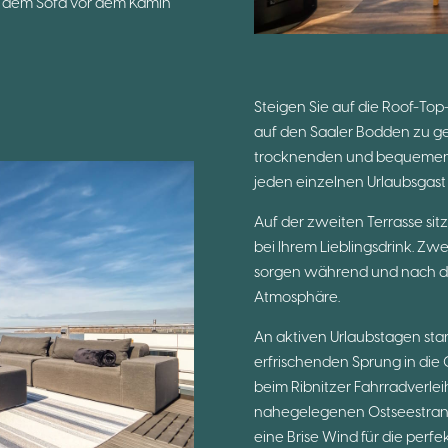
f dem Sofa vor dem Kamin
Steigen Sie auf die Roof-Top
auf den Saaler Bodden zu geni
trocknenden und bequemen L
jeden einzelnen Urlaubsgast 
Auf der zweiten Terrasse si
bei Ihrem Lieblingsdrink. Zw
sorgen während und nach d
Atmosphäre.
An aktiven Urlaubstagen sta
erfrischenden Sprung in die O
beim Ribnitzer Fahrradverle
nahegelegenen Ostseestrand
eine Brise Wind für die perfe