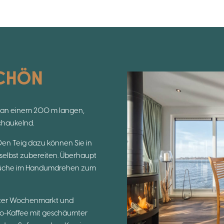
SCHÖN
rt an einem 200 m langen,
chaukelnd.
Den Teig dazu können Sie in
elbst zubereiten. Überhaupt
n Küche im Handumdrehen zum
itzer Wochenmarkt und
so-Kaffee mit geschäumter